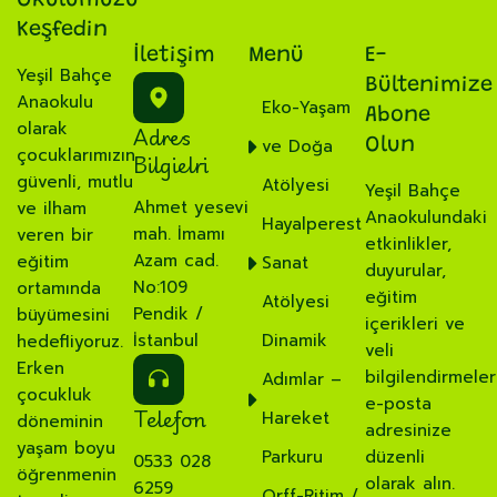
Okulumuzu
Keşfedin
İletişim
Menü
E-
Yeşil Bahçe
Bültenimize
Anaokulu
Eko-Yaşam
Abone
olarak
Adres
ve Doğa
Olun
çocuklarımızın
Bilgielri
güvenli, mutlu
Atölyesi
Yeşil Bahçe
Ahmet yesevi
ve ilham
Anaokulundaki
Hayalperest
mah. İmamı
veren bir
etkinlikler,
Azam cad.
eğitim
Sanat
duyurular,
No:109
ortamında
eğitim
Atölyesi
Pendik /
büyümesini
içerikleri ve
İstanbul
Dinamik
hedefliyoruz.
veli
Erken
bilgilendirmeler
Adımlar –
çocukluk
e-posta
Telefon
Hareket
döneminin
adresinize
yaşam boyu
Parkuru
düzenli
0533 028
öğrenmenin
olarak alın.
6259
Orff-Ritim /