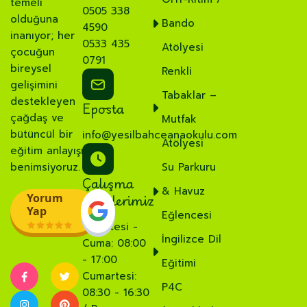
temeli
0505 338
olduğuna
Bando
4590
inanıyor; her
0533 435
Atölyesi
çocuğun
0791
bireysel
Renkli
gelişimini
Tabaklar –
destekleyen
Eposta
çağdaş ve
Mutfak
bütüncül bir
info@yesilbahceanaokulu.com
Atölyesi
eğitim anlayışı
benimsiyoruz.
Su Parkuru
Çalışma
& Havuz
Saatlerimiz
Yorum
Yap
Eğlencesi
Pazartesi -
İngilizce Dil
Cuma: 08:00
- 17:00
Eğitimi
Cumartesi:
P4C
08:30 - 16:30