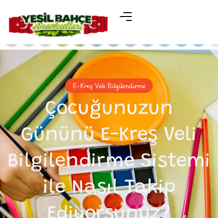
E-Kreş Veli Bilgilendirme
Çocuğunuzun
Gününü E-Kreş Veli
Bilgilendirme Sistemi
ile Nasıl Takip
Ediyorsunuz?