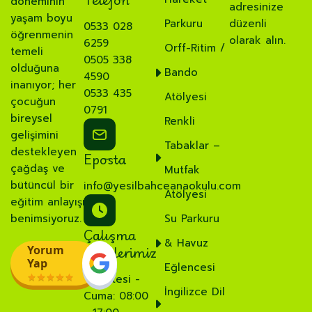
döneminin
adresinize
yaşam boyu
Parkuru
düzenli
0533 028
öğrenmenin
olarak alın.
6259
Orff-Ritim /
temeli
0505 338
olduğuna
Bando
4590
inanıyor; her
0533 435
Atölyesi
çocuğun
0791
bireysel
Renkli
gelişimini
Tabaklar –
destekleyen
Eposta
çağdaş ve
Mutfak
bütüncül bir
info@yesilbahceanaokulu.com
Atölyesi
eğitim anlayışı
benimsiyoruz.
Su Parkuru
Çalışma
& Havuz
Saatlerimiz
Yorum
Yap
Eğlencesi
Pazartesi -
İngilizce Dil
Cuma: 08:00