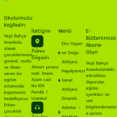
Okulumuzu
Keşfedin
İletişim
Menü
E-
Yeşil Bahçe
Bültenimize
Anaokulu
Eko-Yaşam
Abone
olarak
Adres
ve Doğa
Olun
çocuklarımızın
Bilgielri
güvenli, mutlu
Atölyesi
Yeşil Bahçe
Ahmet yesevi
ve ilham
Anaokulundaki
Hayalperest
mah. İmamı
veren bir
etkinlikler,
Azam cad.
eğitim
Sanat
duyurular,
No:109
ortamında
eğitim
Atölyesi
Pendik /
büyümesini
içerikleri ve
İstanbul
Dinamik
hedefliyoruz.
veli
Erken
bilgilendirmeler
Adımlar –
çocukluk
e-posta
Telefon
Hareket