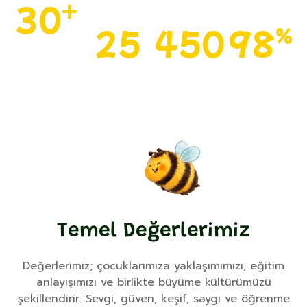
30
+
25
450
98
%
Yıllık Eğitim
Deneyimi
Uzman
Mutlu
Veli
Eğitimci
Öğrenci
Memnuniyeti
Yolculuğu
Temel Değerlerimiz
Değerlerimiz; çocuklarımıza yaklaşımımızı, eğitim
anlayışımızı ve birlikte büyüme kültürümüzü
şekillendirir. Sevgi, güven, keşif, saygı ve öğrenme