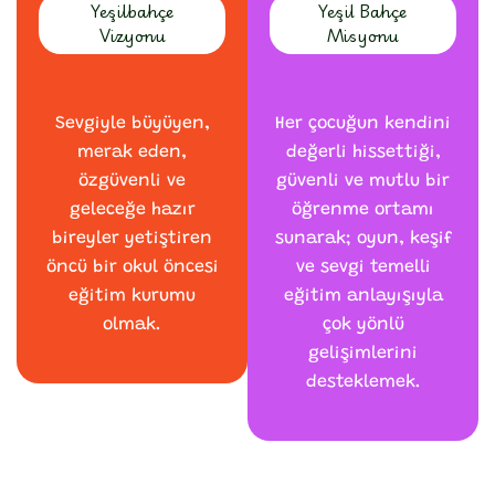
Yeşilbahçe
Yeşil Bahçe
Vizyonu
Misyonu
Sevgiyle büyüyen,
Her çocuğun kendini
merak eden,
değerli hissettiği,
özgüvenli ve
güvenli ve mutlu bir
geleceğe hazır
öğrenme ortamı
bireyler yetiştiren
sunarak; oyun, keşif
öncü bir okul öncesi
ve sevgi temelli
eğitim kurumu
eğitim anlayışıyla
olmak.
çok yönlü
gelişimlerini
desteklemek.