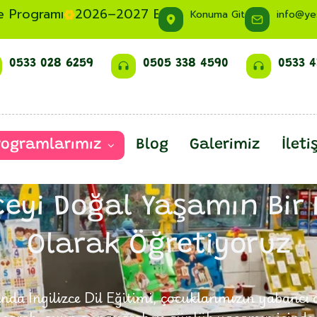
ce Programı
2026–2027 Eğitim Dönemi Ön Kayıtlarım
Konuma Git
info@ye
0533 028 6259
0505 338 4590
0533 4
rogramlarımız
Blog
Galerimiz
İleti
🇬🇧 İngilizce Dil Eğitimi
zceyi Doğal Yaşamın Bir 
Olarak Öğretiyoruz
da İngilizce Dil Eğitimi, çocuklarımızın yabancı di