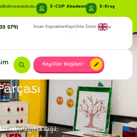
ız Başladı!
Cambridge Üniversitesi Uluslararası İn
silbahceanaokulu.com
E-CUP Akademi
E-Kreş
İnsan Kaynakları
Kayıt
Site Dizini
35 0791
şim
Kayıtlar Başladı!
Parçası
li ezberleyerek değil;