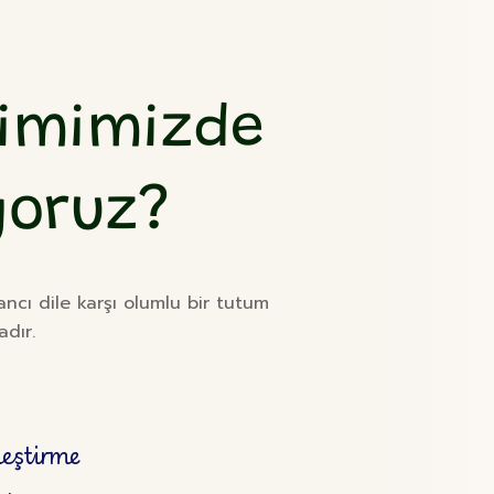
itimimizde
yoruz?
ancı dile karşı olumlu bir tutum
dır.
leştirme