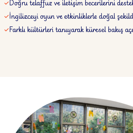
Doğru telaffuz ve iletişim becerilerini dest
İngilizceyi oyun ve etkinliklerle doğal şeki
Farklı kültürleri tanıyarak küresel bakış a