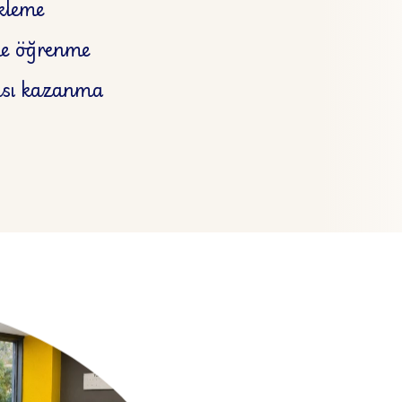
ekleme
lde öğrenme
çısı kazanma