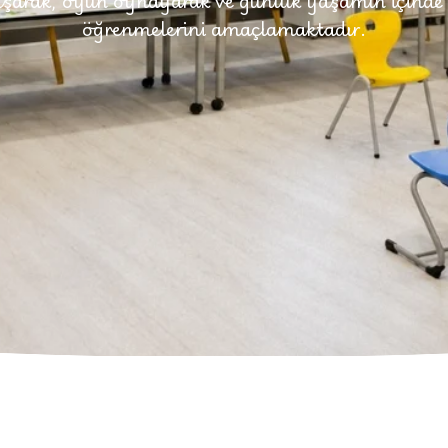
uşarak, oyun oynayarak ve günlük yaşamın içinde d
öğrenmelerini amaçlamaktadır.