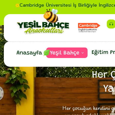
Cambridge Üniversitesi İş Birliğiyle İngiliz
Eğitim P
Anasayfa
Yeşil Bahçe
Her 
Ya
Her çocuğun kendini gü