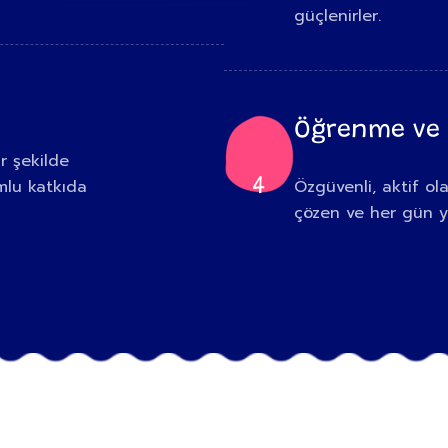
güçlenirler.
Öğrenme ve
r şekilde
4
umlu katkıda
Özgüvenli, aktif ol
çözen ve her gün ye