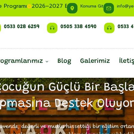
ce Programı
2026–2027 Eğitim Dönemi Ön Kayıtlarım
Konuma Git
info@ye
0533 028 6259
0505 338 4590
0533 4
rogramlarımız
Blog
Galerimiz
İleti
Çocuklarımız İçin Sözümüz
Çocuğun Güçlü Bir Başl
pmasına Destek Oluyo
vende, değerli ve mutlu hissettiği bir eğitim orta