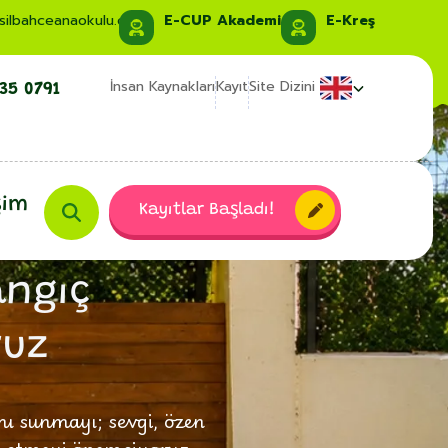
ız Başladı!
Cambridge Üniversitesi Uluslararası İn
silbahceanaokulu.com
E-CUP Akademi
E-Kreş
İnsan Kaynakları
Kayıt
Site Dizini
35 0791
şim
Kayıtlar Başladı!
angıç
ruz
mı sunmayı; sevgi, özen