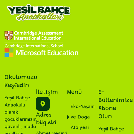
Okulumuzu
Keşfedin
İletişim
Menü
E-
Yeşil Bahçe
Bültenimize
Anaokulu
Eko-Yaşam
Abone
olarak
Adres
ve Doğa
Olun
çocuklarımızın
Bilgielri
güvenli, mutlu
Atölyesi
Yeşil Bahçe
Ahmet yesevi
ve ilham