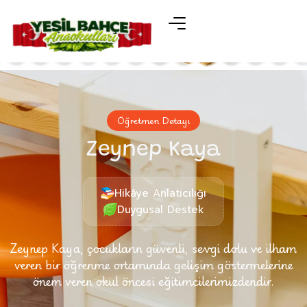
Öğretmen Detayı
Zeynep Kaya
Hikâye Anlatıcılığı
Duygusal Destek
Zeynep Kaya, çocukların güvenli, sevgi dolu ve ilham
veren bir öğrenme ortamında gelişim göstermelerine
önem veren okul öncesi eğitimcilerimizdendir.