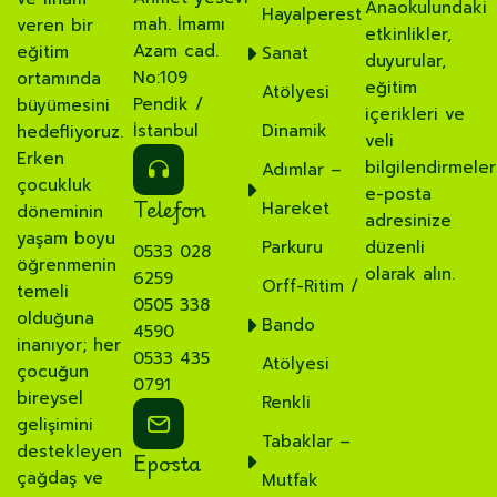
Anaokulundaki
Hayalperest
mah. İmamı
veren bir
etkinlikler,
Azam cad.
eğitim
Sanat
duyurular,
No:109
ortamında
eğitim
Atölyesi
Pendik /
büyümesini
içerikleri ve
İstanbul
Dinamik
hedefliyoruz.
veli
Erken
bilgilendirmeler
Adımlar –
çocukluk
e-posta
Telefon
Hareket
döneminin
adresinize
yaşam boyu
Parkuru
düzenli
0533 028
öğrenmenin
olarak alın.
6259
Orff-Ritim /
temeli
0505 338
olduğuna
Bando
4590
inanıyor; her
0533 435
Atölyesi
çocuğun
0791
bireysel
Renkli
gelişimini
Tabaklar –
destekleyen
Eposta
çağdaş ve
Mutfak