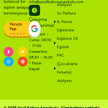
bütüncül bir
info@yesilbahceanaokulu.com
Atölyesi
eğitim anlayışı
benimsiyoruz.
Su Parkuru
Çalışma
& Havuz
Saatlerimiz
Yorum
Yap
Eğlencesi
Pazartesi -
İngilizce Dil
Cuma: 08:00
- 17:00
Eğitimi
Cumartesi:
P4C
08:30 - 16:30
/ Pazar:
(Çocuklarla
Kapalı
Felsefe)
Atölyesi
© 2026 Yeşil Bahçe Anaokulu. Tüm hakları saklıdır.