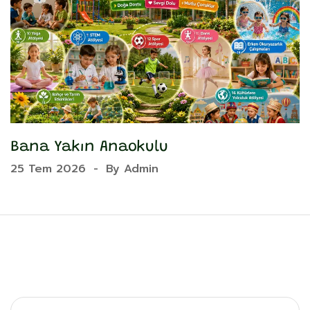
Bana Yakın Anaokulu
Y
25 Tem 2026
-
By
Admin
2