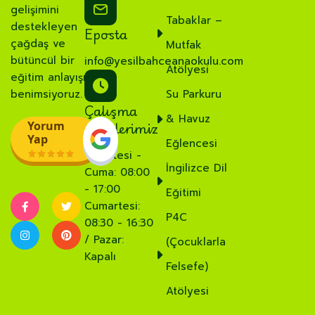
gelişimini
Tabaklar –
destekleyen
Eposta
çağdaş ve
Mutfak
bütüncül bir
info@yesilbahceanaokulu.com
Atölyesi
eğitim anlayışı
benimsiyoruz.
Su Parkuru
Çalışma
& Havuz
Saatlerimiz
Yorum
Yap
Eğlencesi
Pazartesi -
İngilizce Dil
Cuma: 08:00
- 17:00
Eğitimi
Cumartesi:
P4C
08:30 - 16:30
/ Pazar:
(Çocuklarla
Kapalı
Felsefe)
Atölyesi