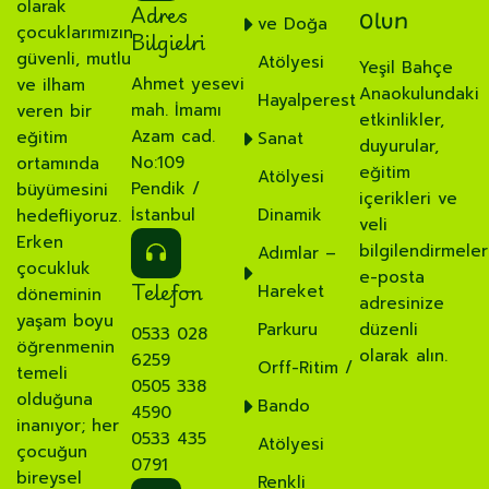
olarak
Adres
ve Doğa
Olun
çocuklarımızın
Bilgielri
güvenli, mutlu
Atölyesi
Yeşil Bahçe
Ahmet yesevi
ve ilham
Anaokulundaki
Hayalperest
mah. İmamı
veren bir
etkinlikler,
Azam cad.
eğitim
Sanat
duyurular,
No:109
ortamında
eğitim
Atölyesi
Pendik /
büyümesini
içerikleri ve
İstanbul
Dinamik
hedefliyoruz.
veli
Erken
bilgilendirmeler
Adımlar –
çocukluk
e-posta
Telefon
Hareket
döneminin
adresinize
yaşam boyu
Parkuru
düzenli
0533 028
öğrenmenin
olarak alın.
6259
Orff-Ritim /
temeli
0505 338
olduğuna
Bando
4590
inanıyor; her
0533 435
Atölyesi
çocuğun
0791
bireysel
Renkli