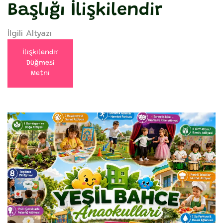
Başlığı İlişkilendir
İlgili Altyazı
İlişkilendir
Düğmesi
Metni