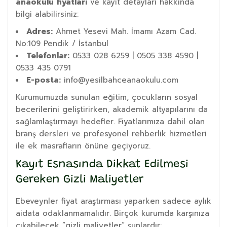
anaokulu fiyatları
ve kayıt detayları hakkında
bilgi alabilirsiniz:
Adres:
Ahmet Yesevi Mah. İmamı Azam Cad.
No:109 Pendik / İstanbul
Telefonlar:
0533 028 6259 | 0505 338 4590 |
0533 435 0791
E-posta:
info@yesilbahceanaokulu.com
Kurumumuzda sunulan eğitim, çocukların sosyal
becerilerini geliştirirken, akademik altyapılarını da
sağlamlaştırmayı hedefler. Fiyatlarımıza dahil olan
branş dersleri ve profesyonel rehberlik hizmetleri
ile ek masrafların önüne geçiyoruz.
Kayıt Esnasında Dikkat Edilmesi
Gereken Gizli Maliyetler
Ebeveynler fiyat araştırması yaparken sadece aylık
aidata odaklanmamalıdır. Birçok kurumda karşınıza
çıkabilecek “gizli maliyetler” şunlardır: