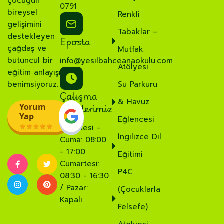
çocuğun
0791
bireysel
Renkli
gelişimini
Tabaklar –
destekleyen
Eposta
çağdaş ve
Mutfak
bütüncül bir
info@yesilbahceanaokulu.com
Atölyesi
eğitim anlayışı
benimsiyoruz.
Su Parkuru
Çalışma
& Havuz
Saatlerimiz
Yorum
Yap
Eğlencesi
Pazartesi -
İngilizce Dil
Cuma: 08:00
- 17:00
Eğitimi
Cumartesi:
P4C
08:30 - 16:30
/ Pazar:
(Çocuklarla
Kapalı
Felsefe)