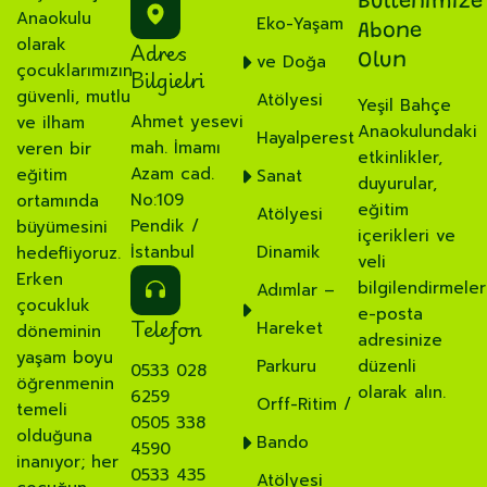
Bültenimize
Anaokulu
Eko-Yaşam
Abone
olarak
Adres
ve Doğa
Olun
çocuklarımızın
Bilgielri
güvenli, mutlu
Atölyesi
Yeşil Bahçe
Ahmet yesevi
ve ilham
Anaokulundaki
Hayalperest
mah. İmamı
veren bir
etkinlikler,
Azam cad.
eğitim
Sanat
duyurular,
No:109
ortamında
eğitim
Atölyesi
Pendik /
büyümesini
içerikleri ve
İstanbul
Dinamik
hedefliyoruz.
veli
Erken
bilgilendirmeler
Adımlar –
çocukluk
e-posta
Telefon
Hareket
döneminin
adresinize
yaşam boyu
Parkuru
düzenli
0533 028
öğrenmenin
olarak alın.
6259
Orff-Ritim /
temeli
0505 338
olduğuna
Bando
4590
inanıyor; her
0533 435
Atölyesi