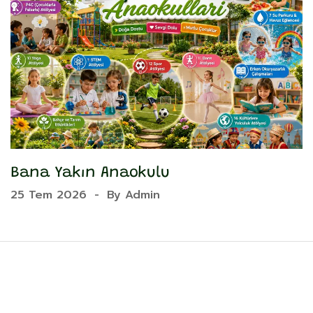
Bana Yakın Anaokulu
Y
25 Tem 2026
-
By
Admin
2