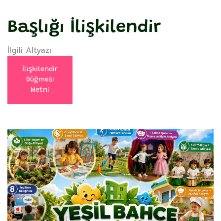
Başlığı İlişkilendir
İlgili Altyazı
İlişkilendir
Düğmesi
Metni