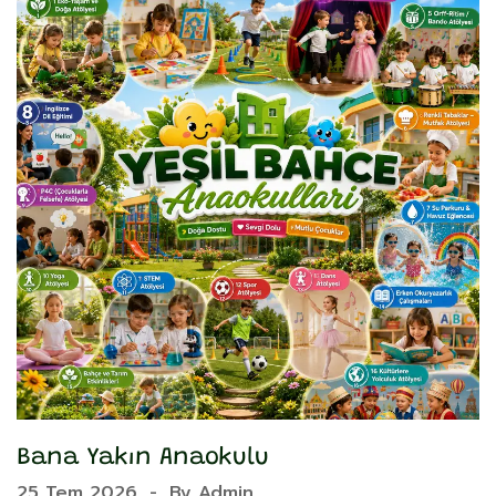
Bana Yakın Anaokulu
Y
25 Tem 2026
-
By
Admin
2