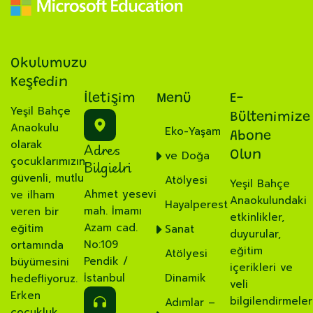
Okulumuzu
Keşfedin
İletişim
Menü
E-
Yeşil Bahçe
Bültenimize
Anaokulu
Eko-Yaşam
Abone
olarak
Adres
ve Doğa
Olun
çocuklarımızın
Bilgielri
güvenli, mutlu
Atölyesi
Yeşil Bahçe
Ahmet yesevi
ve ilham
Anaokulundaki
Hayalperest
mah. İmamı
veren bir
etkinlikler,
Azam cad.
eğitim
Sanat
duyurular,
No:109
ortamında
eğitim
Atölyesi
Pendik /
büyümesini
içerikleri ve
İstanbul
Dinamik
hedefliyoruz.
veli
Erken
bilgilendirmeler
Adımlar –
çocukluk