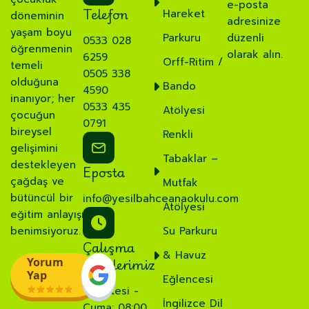
e-posta
Telefon
Hareket
döneminin
adresinize
yaşam boyu
Parkuru
düzenli
0533 028
öğrenmenin
olarak alın.
6259
Orff-Ritim /
temeli
0505 338
olduğuna
Bando
4590
inanıyor; her
0533 435
Atölyesi
çocuğun
0791
bireysel
Renkli
gelişimini
Tabaklar –
destekleyen
Eposta
çağdaş ve
Mutfak
bütüncül bir
info@yesilbahceanaokulu.com
Atölyesi
eğitim anlayışı
benimsiyoruz.
Su Parkuru
Çalışma
& Havuz
Saatlerimiz
Yorum
Yap
Eğlencesi
Pazartesi -
İngilizce Dil
Cuma: 08:00