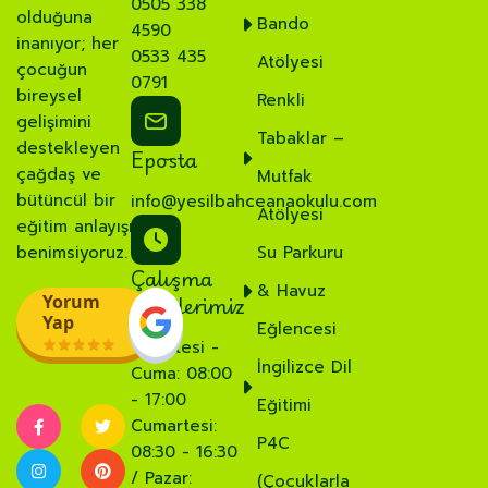
0505 338
olduğuna
Bando
4590
inanıyor; her
0533 435
Atölyesi
çocuğun
0791
bireysel
Renkli
gelişimini
Tabaklar –
destekleyen
Eposta
çağdaş ve
Mutfak
bütüncül bir
info@yesilbahceanaokulu.com
Atölyesi
eğitim anlayışı
benimsiyoruz.
Su Parkuru
Çalışma
& Havuz
Saatlerimiz
Yorum
Yap
Eğlencesi
Pazartesi -
İngilizce Dil
Cuma: 08:00
- 17:00
Eğitimi
Cumartesi:
P4C
08:30 - 16:30
/ Pazar:
(Çocuklarla