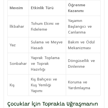
Öğrenme
Mevsim
Etkinlik Türü
Kazanımı
Yaşamın
Tohum Ekimi ve
İlkbahar
Başlangıcı ve
Fideleme
Canlanma
Sulama ve Meyve
Bakım ve Ödül
Yaz
Hasadı
Mekanizması
Yaprak Toplama
Döngüsellik ve
Sonbahar
ve Toprak
Dinlenme
Hazırlığı
Kış Bahçesi ve
Koruma ve
Kış
Kuş Yemliği
Yardımlaşma
Yapımı
Çocuklar İçin Toprakla Uğraşmanın