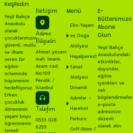
Keşfedin
İletişim
Menü
E-
Yeşil Bahçe
Bültenimize
Anaokulu
Eko-Yaşam
Abone
olarak
Adres
ve Doğa
Olun
çocuklarımızın
Bilgielri
güvenli, mutlu
Atölyesi
Yeşil Bahçe
Ahmet yesevi
ve ilham
Anaokulundaki
Hayalperest
mah. İmamı
veren bir
etkinlikler,
Azam cad.
eğitim
Sanat
duyurular,
No:109
ortamında
eğitim
Atölyesi
Pendik /
büyümesini
içerikleri ve
İstanbul
Dinamik
hedefliyoruz.
veli
Erken
bilgilendirmeler
Adımlar –
çocukluk
e-posta
Telefon
Hareket
döneminin
adresinize
yaşam boyu
Parkuru
düzenli
0533 028
öğrenmenin
olarak alın.
6259
Orff-Ritim /
temeli