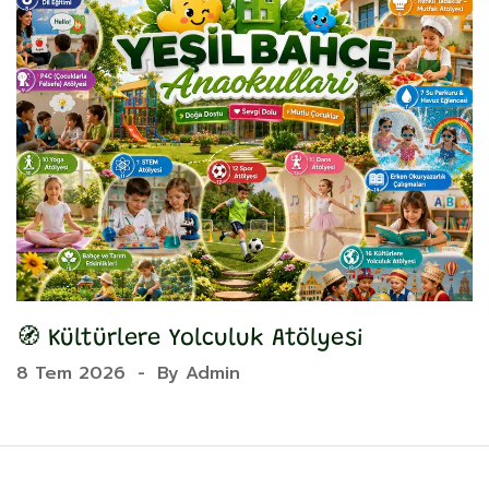
🧭 Kültürlere Yolculuk Atölyesi

8 Tem 2026
-
By
Admin
8