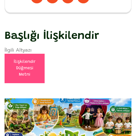
Başlığı İlişkilendir
İlgili Altyazı
İlişkilendir
Düğmesi
Metni