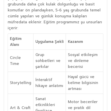
grubunda daha çok kulak dolgunluğu ve basit
komutlar ön plandayken, 5-6 yaş grubunda temel
cümle yapıları ve günlük konuşma kalıpları
müfredata eklenir. Eğitim programımız şu unsurları
içerir:
Eğitim
Uygulama Şekli
Kazanım
Alanı
Grup
Sosyal etkileşim
Circle
sohbetleri ve
ve dinleme
Time
şarkılar
becerisi
Hayal gücü ve
İnteraktif
Storytelling
kelime bilgisinin
hikaye anlatımı
artması
Sanat
Motor beceriler
etkinlikleri
Art & Craft
ve pratik dil
(İngilizce