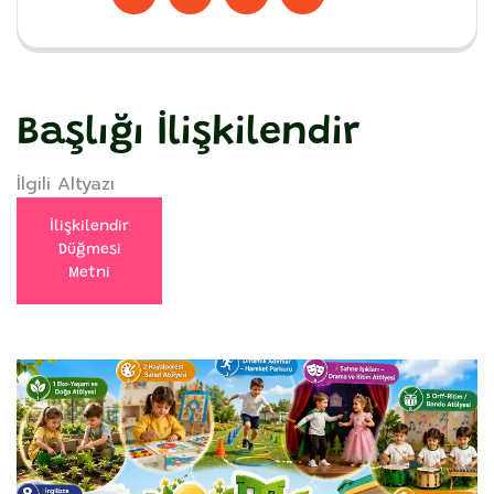
Başlığı İlişkilendir
İlgili Altyazı
İlişkilendir
Düğmesi
Metni