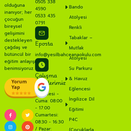
0505 338
olduğuna
Bando
4590
inanıyor; her
0533 435
Atölyesi
çocuğun
0791
bireysel
Renkli
gelişimini
Tabaklar –
destekleyen
Eposta
çağdaş ve
Mutfak
bütüncül bir
info@yesilbahceanaokulu.com
Atölyesi
eğitim anlayışı
benimsiyoruz.
Su Parkuru
Çalışma
& Havuz
Saatlerimiz
Yorum
Yap
Eğlencesi
Pazartesi -
İngilizce Dil
Cuma: 08:00
- 17:00
Eğitimi
Cumartesi:
P4C
08:30 - 16:30
/ Pazar:
(Çocuklarla