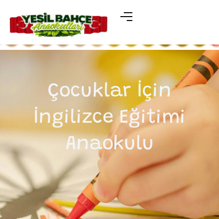
Çocuklar İçin
İngilizce Eğitimi
Anaokulu