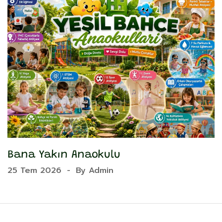
Bana Yakın Anaokulu
Y
25 Tem 2026
-
By
Admin
2