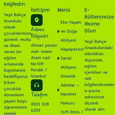
Keşfedin
İletişim
Menü
E-
Yeşil Bahçe
Bültenimize
Anaokulu
Eko-Yaşam
Abone
olarak
Adres
ve Doğa
Olun
çocuklarımızın
Bilgielri
güvenli, mutlu
Atölyesi
Yeşil Bahçe
Ahmet yesevi
ve ilham
Anaokulundaki
Hayalperest
mah. İmamı
veren bir
etkinlikler,
Azam cad.
eğitim
Sanat
duyurular,
No:109
ortamında
eğitim
Atölyesi
Pendik /
büyümesini
içerikleri ve
İstanbul
Dinamik
hedefliyoruz.
veli
Erken
bilgilendirmeler
Adımlar –
çocukluk
e-posta
Telefon
Hareket
döneminin
adresinize
yaşam boyu
Parkuru
düzenli
0533 028
öğrenmenin
olarak alın.
6259
Orff-Ritim /
temeli