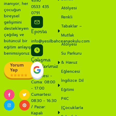
4590
inanıyor; her
0533 435
Atölyesi
çocuğun
0791
bireysel
Renkli
gelişimini
Tabaklar –
destekleyen
Eposta
çağdaş ve
Mutfak
bütüncül bir
info@yesilbahceanaokulu.com
Atölyesi
eğitim anlayışı
benimsiyoruz.
Su Parkuru
Çalışma
& Havuz
Saatlerimiz
Yorum
Yap
Eğlencesi
Pazartesi -
İngilizce Dil
Cuma: 08:00
- 17:00
Eğitimi
Cumartesi:
P4C
08:30 - 16:30
/ Pazar:
(Çocuklarla
Kapalı