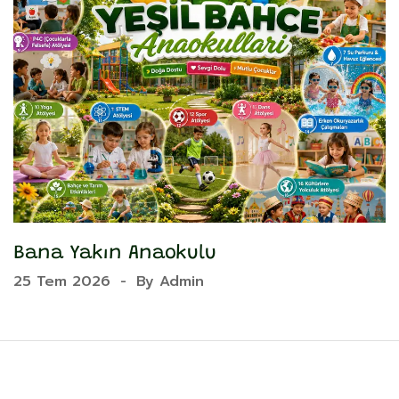
Bana Yakın Anaokulu
Y
25 Tem 2026
-
By
Admin
2