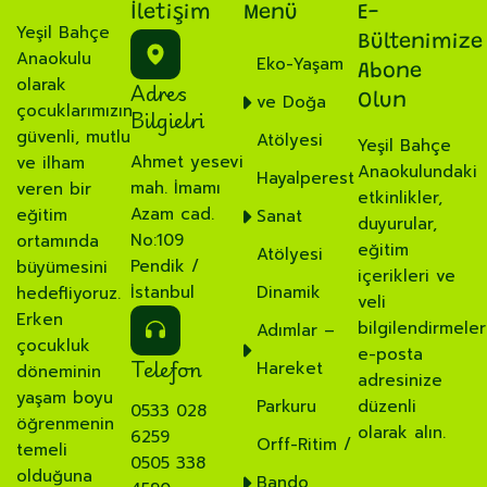
İletişim
Menü
E-
Yeşil Bahçe
Bültenimize
Anaokulu
Eko-Yaşam
Abone
olarak
Adres
ve Doğa
Olun
çocuklarımızın
Bilgielri
güvenli, mutlu
Atölyesi
Yeşil Bahçe
Ahmet yesevi
ve ilham
Anaokulundaki
Hayalperest
mah. İmamı
veren bir
etkinlikler,
Azam cad.
eğitim
Sanat
duyurular,
No:109
ortamında
eğitim
Atölyesi
Pendik /
büyümesini
içerikleri ve
İstanbul
Dinamik
hedefliyoruz.
veli
Erken
bilgilendirmeler
Adımlar –
çocukluk
e-posta
Telefon
Hareket
döneminin
adresinize
yaşam boyu
Parkuru
düzenli
0533 028
öğrenmenin
olarak alın.
6259
Orff-Ritim /
temeli
0505 338
olduğuna
Bando