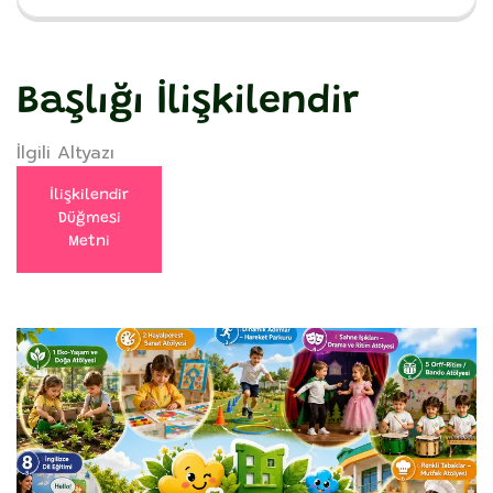
Başlığı İlişkilendir
İlgili Altyazı
İlişkilendir
Düğmesi
Metni