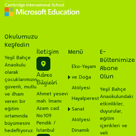
Okulumuzu
Keşfedin
İletişim
Menü
E-
Yeşil Bahçe
Bültenimize
Anaokulu
Eko-Yaşam
Abone
olarak
Adres
ve Doğa
Olun
çocuklarımızın
Bilgielri
güvenli, mutlu
Atölyesi
Yeşil Bahçe
Ahmet yesevi
ve ilham
Anaokulundaki
Hayalperest
mah. İmamı
veren bir
etkinlikler,
Azam cad.
eğitim
Sanat
duyurular,
No:109
ortamında
eğitim
Atölyesi
Pendik /
büyümesini
içerikleri ve
İstanbul
Dinamik
hedefliyoruz.
veli