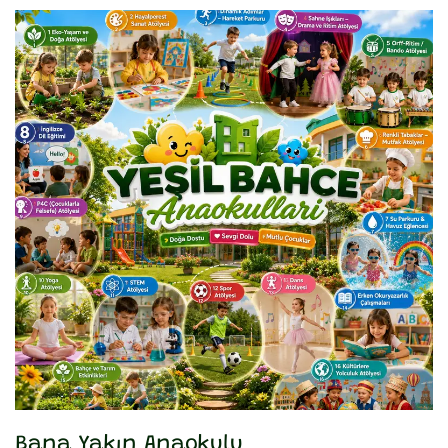
Bana Yakın Anaokulu
Y