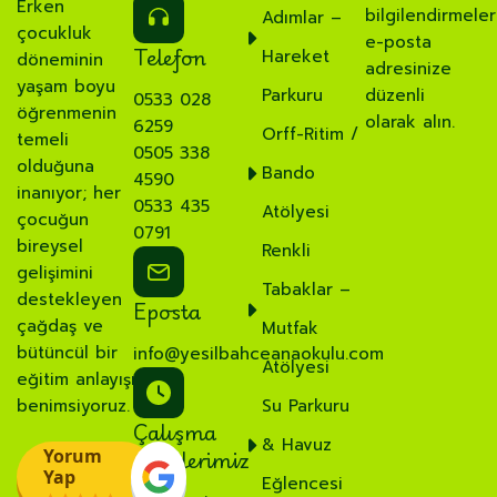
Erken
bilgilendirmeler
Adımlar –
çocukluk
e-posta
Telefon
Hareket
döneminin
adresinize
yaşam boyu
Parkuru
düzenli
0533 028
öğrenmenin
olarak alın.
6259
Orff-Ritim /
temeli
0505 338
olduğuna
Bando
4590
inanıyor; her
0533 435
Atölyesi
çocuğun
0791
bireysel
Renkli
gelişimini
Tabaklar –
destekleyen
Eposta
çağdaş ve
Mutfak
bütüncül bir
info@yesilbahceanaokulu.com
Atölyesi
eğitim anlayışı
benimsiyoruz.
Su Parkuru
Çalışma
& Havuz
Saatlerimiz
Yorum
Yap
Eğlencesi