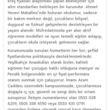
kreş fiyatları araştırması yapan ebeveynler için
altın standartları belirleyen bir kurumdur. Ahmet
Yesevi Mahallesi’nde bulunan okulumuz, sadece
bir bakım merkezi değil, çocukların bilişsel,
duygusal ve fiziksel gelişimlerini destekleyen bir
yaşam alanıdır. Müfredatımızda yer alan aktif
öğrenme modelleri ve oyun temelli eğitim anlayışı,
çocukların okula isteyerek gelmesini sağlar.
Kurumumuzda sunulan hizmetlerin her biri, şeffaf
fiyatlandırma politikasıyla desteklenmektedir.
Yeşilbahçe Anaokulları olarak bizler, kaliteli
eğitimin her çocuğun hakkı olduğuna inanıyor ve
Pendik bölgesindeki en iyi fiyat-performans
oranını sunmak için çalışıyoruz. İmamı Azam
Caddesi üzerindeki kampüsümüzde, çocuklarımıza
doğayla iç içe, güvenli ve sevgi dolu bir ortam
sunuyoruz. İletişim numaralarımız olan 0533 028
6259, 0505 338 4590 veya 0533 435 0791
üzerinden bizlere ulaşarak güncel kayıt dönemleri