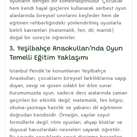
oyunların dengeli bir kombinasyonudur. Çocuklar
hem kendi hayal güçlerini kullanarak serbest oyun
alanlarında bireysel sınırlarını keşfeder hem de
eğitmen rehberliğindeki yönlendirilmiş oyunlarla
belirli kavramları (matematik, fen, dil, mantık)
doğal bir süreçte öğrenirler.
3. Yeşilbahçe Anaokulları’nda Oyun
Temelli Eğitim Yaklaşımı
İstanbul Pendik’te konumlanan Yeşilbahçe
Anaokulları, çocukların bireysel farklılıklarına saygı
duyan, sevgi ve güven odaklı bir iklim sunar.
Kurumumuzda oyun, sadece ders aralarında zaman
geçirilen bir etkinlik değil; matematik, fen bilgisi,
okuma-yazmaya hazırlık ve yabancı dil eğitiminin
doğrudan kendisidir. Örneğin, sayılar soyut
formüllerle değil; ritim oyunları, ahşap bloklar ve
duyusal havuzlardaki nesneleri sayarak öğretilir.
Bu sayede çocuklarda soyut düşünme becerileri,