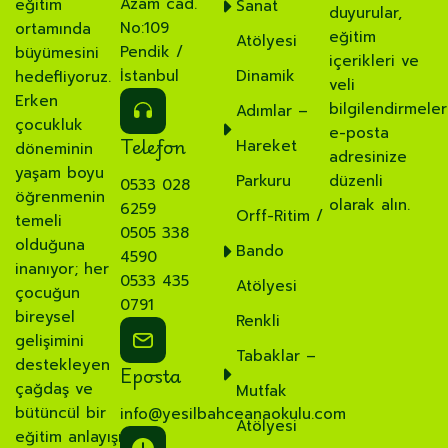
Azam cad.
eğitim
Sanat
duyurular,
No:109
ortamında
eğitim
Atölyesi
Pendik /
büyümesini
içerikleri ve
İstanbul
Dinamik
hedefliyoruz.
veli
Erken
bilgilendirmeler
Adımlar –
çocukluk
e-posta
Telefon
Hareket
döneminin
adresinize
yaşam boyu
Parkuru
düzenli
0533 028
öğrenmenin
olarak alın.
6259
Orff-Ritim /
temeli
0505 338
olduğuna
Bando
4590
inanıyor; her
0533 435
Atölyesi
çocuğun
0791
bireysel
Renkli
gelişimini
Tabaklar –
destekleyen
Eposta
çağdaş ve
Mutfak
bütüncül bir
info@yesilbahceanaokulu.com
Atölyesi
eğitim anlayışı