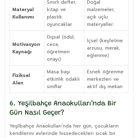
Sınırlı defter,
Doğal
Materyal
kitap ve
malzemeler,
Kullanımı
plastik
açık uçlu
oyuncaklar
materyaller
Dışsal (ödül,
İçsel (keşfetme
Motivasyon
ceza,
arzusu, merak,
Kaynağı
öğretmen
eğlenme)
onayı)
Masa başı
Esnek öğrenme
Fiziksel
etkinlik odaklı
merkezleri ve
Alan
sınıflar
aktif dış mekan
6. Yeşilbahçe Anaokulları’nda Bir
Gün Nasıl Geçer?
Yeşilbahçe Anaokulları’nda her gün, çocukların
kendilerini evlerinde hissedecekleri sıcak bir