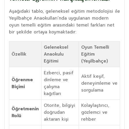
Aşağıdaki tablo, geleneksel eğitim metodolojisi ile
Yeşilbahçe Anaokulları’nda uygulanan modern
oyun temelli eğitim arasındaki temel farkları net
bir şekilde ortaya koymaktadır:
Geleneksel
Oyun Temelli
Özellik
Anaokulu
Eğitim
Eğitimi
(Yeşilbahçe)
Ezberci, pasif
Aktif keşif,
Öğrenme
dinleme ve
deneyimleme ve
Biçimi
çalışma
sorgulama
kağıtları
Otorite, bilgiyi
Kolaylaştırıcı,
Öğretmenin
doğrudan
gözlemci ve
Rolü
aktaran kişi
rehber