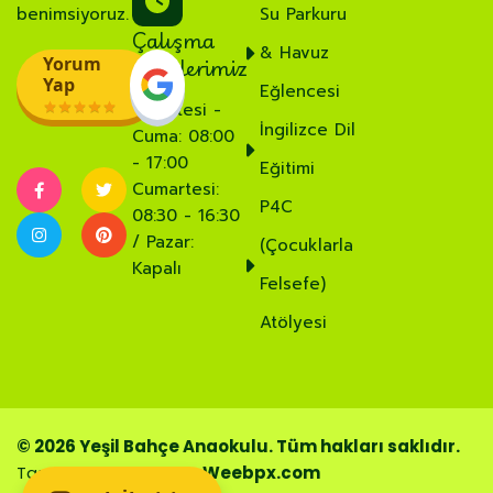
benimsiyoruz.
Su Parkuru
Çalışma
& Havuz
Saatlerimiz
Yorum
Yap
Eğlencesi
Pazartesi -
İngilizce Dil
Cuma: 08:00
- 17:00
Eğitimi
Cumartesi:
P4C
08:30 - 16:30
/ Pazar:
(Çocuklarla
Kapalı
Felsefe)
Atölyesi
© 2026 Yeşil Bahçe Anaokulu. Tüm hakları saklıdır.
Tasarım ve Geliştirme:
Weebpx.com