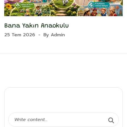
Bana Yakın Anaokulu
Y
25 Tem 2026
-
By
Admin
2
Ara