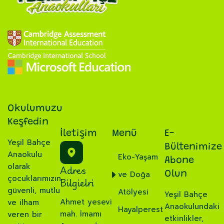
Okulumuzu
Keşfedin
İletişim
Menü
E-
Yeşil Bahçe
Bültenimize
Anaokulu
Eko-Yaşam
Abone
olarak
Adres
ve Doğa
Olun
çocuklarımızın
Bilgielri
güvenli, mutlu
Atölyesi
Yeşil Bahçe
Ahmet yesevi
ve ilham
Anaokulundaki
Hayalperest
mah. İmamı
veren bir
etkinlikler,