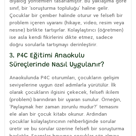
diyalog yöntemleri tasarlamıştır. Bu yaklaşıma göre
sınıf, bir ‘soruşturma topluluğu’ haline gelir.
Çocuklar bir çember halinde oturur ve felsefi bir
problem içeren uyaranı (hikaye, video, resim veya
nesne) birlikte tartışırlar. Kolaylaştırıcı (öğretmen)
ise asla kendi fikirlerini dikte etmez, sadece
doğru sorularla tartışmayı derinleştirir.
3. P4C Eğitimi Anaokulu
Süreçlerinde Nasıl Uygulanır?
Anaokulunda P4C oturumları, çocukların gelişim
seviyelerine uygun özel adımlarla yürütülür. İlk
olarak çocukların ilgisini çekecek, felsefi ikilem
(problem) barındıran bir uyaran sunulur. Örneğin,
‘Paylaşmak her zaman zorunlu mudur?’ temasını
ele alan bir çocuk kitabı okunur. Ardından
çocuklar kolaylaştırıcının rehberliğinde sorular
üretir ve bu sorular üzerine felsefi bir soruşturma
başlatılır. Seanslar boyunca çocuklar söz almayı,