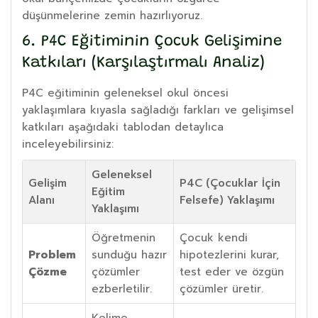
düşünmelerine zemin hazırlıyoruz.
6. P4C Eğitiminin Çocuk Gelişimine
Katkıları (Karşılaştırmalı Analiz)
P4C eğitiminin geleneksel okul öncesi
yaklaşımlara kıyasla sağladığı farkları ve gelişimsel
katkıları aşağıdaki tablodan detaylıca
inceleyebilirsiniz:
Geleneksel
Gelişim
P4C (Çocuklar İçin
Eğitim
Alanı
Felsefe) Yaklaşımı
Yaklaşımı
Öğretmenin
Çocuk kendi
Problem
sunduğu hazır
hipotezlerini kurar,
Çözme
çözümler
test eder ve özgün
ezberletilir.
çözümler üretir.
Kelime