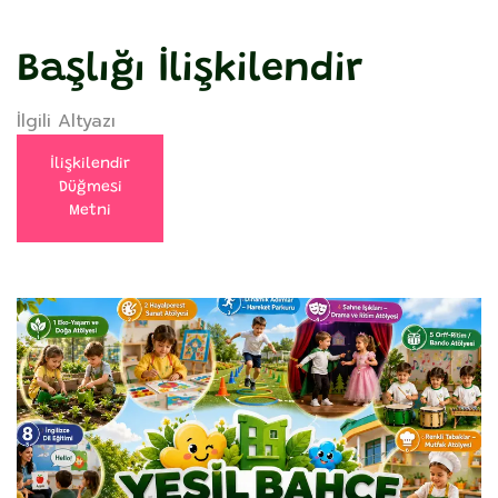
Başlığı İlişkilendir
İlgili Altyazı
İlişkilendir
Düğmesi
Metni