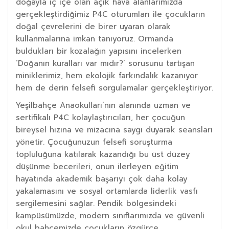
doğayla iç içe olan açık hava alanlarımızda
gerçekleştirdiğimiz P4C oturumları ile çocukların
doğal çevrelerini de birer uyaran olarak
kullanmalarına imkan tanıyoruz. Ormanda
buldukları bir kozalağın yapısını incelerken
‘Doğanın kuralları var mıdır?’ sorusunu tartışan
miniklerimiz, hem ekolojik farkındalık kazanıyor
hem de derin felsefi sorgulamalar gerçekleştiriyor.
Yeşilbahçe Anaokulları’nın alanında uzman ve
sertifikalı P4C kolaylaştırıcıları, her çocuğun
bireysel hızına ve mizacına saygı duyarak seansları
yönetir. Çocuğunuzun felsefi soruşturma
topluluğuna katılarak kazandığı bu üst düzey
düşünme becerileri, onun ilerleyen eğitim
hayatında akademik başarıyı çok daha kolay
yakalamasını ve sosyal ortamlarda liderlik vasfı
sergilemesini sağlar. Pendik bölgesindeki
kampüsümüzde, modern sınıflarımızda ve güvenli
okul bahçemizde çocukların özgürce