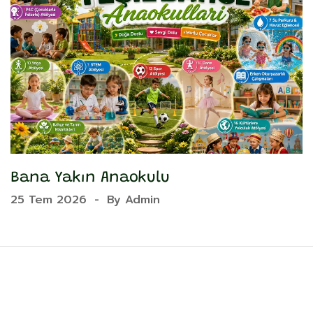
Bana Yakın Anaokulu
Y
25 Tem 2026
-
By
Admin
2