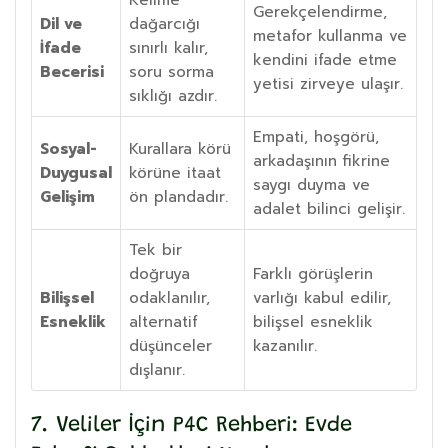
Gerekçelendirme,
Dil ve
dağarcığı
metafor kullanma ve
İfade
sınırlı kalır,
kendini ifade etme
Becerisi
soru sorma
yetisi zirveye ulaşır.
sıklığı azdır.
Empati, hoşgörü,
Sosyal-
Kurallara körü
arkadaşının fikrine
Duygusal
körüne itaat
saygı duyma ve
Gelişim
ön plandadır.
adalet bilinci gelişir.
Tek bir
doğruya
Farklı görüşlerin
Bilişsel
odaklanılır,
varlığı kabul edilir,
Esneklik
alternatif
bilişsel esneklik
düşünceler
kazanılır.
dışlanır.
7. Veliler İçin P4C Rehberi: Evde