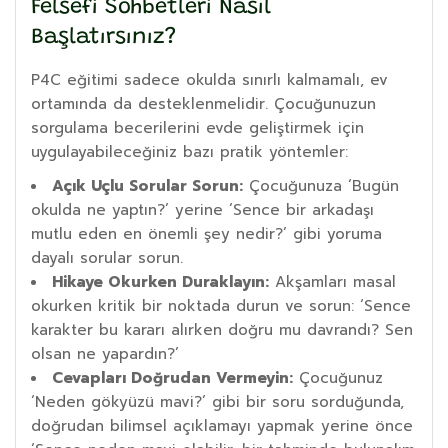
Felsefi Sohbetleri Nasıl
Başlatırsınız?
P4C eğitimi sadece okulda sınırlı kalmamalı, ev
ortamında da desteklenmelidir. Çocuğunuzun
sorgulama becerilerini evde geliştirmek için
uygulayabileceğiniz bazı pratik yöntemler:
Açık Uçlu Sorular Sorun:
Çocuğunuza ‘Bugün
okulda ne yaptın?’ yerine ‘Sence bir arkadaşı
mutlu eden en önemli şey nedir?’ gibi yoruma
dayalı sorular sorun.
Hikaye Okurken Duraklayın:
Akşamları masal
okurken kritik bir noktada durun ve sorun: ‘Sence
karakter bu kararı alırken doğru mu davrandı? Sen
olsan ne yapardın?’
Cevapları Doğrudan Vermeyin:
Çocuğunuz
‘Neden gökyüzü mavi?’ gibi bir soru sorduğunda,
doğrudan bilimsel açıklamayı yapmak yerine önce