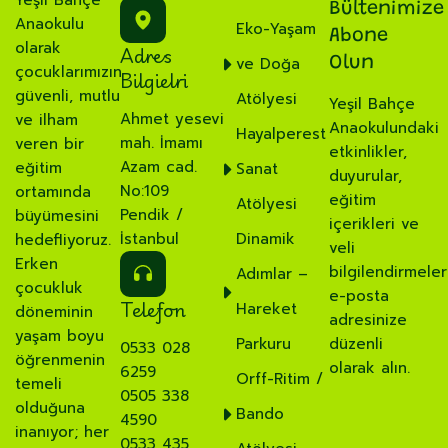
Yeşil Bahçe
Bültenimize
Anaokulu
Eko-Yaşam
Abone
olarak
Adres
ve Doğa
Olun
çocuklarımızın
Bilgielri
güvenli, mutlu
Atölyesi
Yeşil Bahçe
Ahmet yesevi
ve ilham
Anaokulundaki
Hayalperest
mah. İmamı
veren bir
etkinlikler,
Azam cad.
eğitim
Sanat
duyurular,
No:109
ortamında
eğitim
Atölyesi
Pendik /
büyümesini
içerikleri ve
İstanbul
Dinamik
hedefliyoruz.
veli
Erken
bilgilendirmeler
Adımlar –
çocukluk
e-posta
Telefon
Hareket
döneminin
adresinize
yaşam boyu
Parkuru
düzenli
0533 028
öğrenmenin
olarak alın.
6259
Orff-Ritim /
temeli
0505 338
olduğuna
Bando
4590
inanıyor; her
0533 435