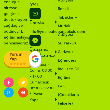
Atölyesi
çocuğun
0791
bireysel
Renkli
gelişimini
Tabaklar –
destekleyen
Eposta
çağdaş ve
Mutfak
bütüncül bir
info@yesilbahceanaokulu.com
Atölyesi
eğitim anlayışı
benimsiyoruz.
Su Parkuru
Çalışma
& Havuz
Saatlerimiz
Yorum
Yap
Eğlencesi
Pazartesi -
İngilizce Dil
Cuma: 08:00
- 17:00
Eğitimi
Cumartesi:
P4C
08:30 - 16:30
/ Pazar:
(Çocuklarla
Kapalı
Felsefe)