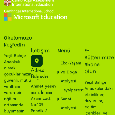
Okulumuzu
Keşfedin
İletişim
Menü
E-
Yeşil Bahçe
Bültenimize
Anaokulu
Eko-Yaşam
Abone
olarak
Adres
ve Doğa
Olun
çocuklarımızın
Bilgielri
güvenli, mutlu
Atölyesi
Yeşil Bahçe
Ahmet yesevi
ve ilham
Anaokulundaki
Hayalperest
mah. İmamı
veren bir
etkinlikler,
Azam cad.
eğitim
Sanat
duyurular,
No:109
ortamında
eğitim
Atölyesi
Pendik /
büyümesini
içerikleri ve