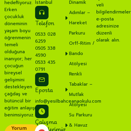
İstanbul
Dinamik
hedefliyoruz.
veli
Erken
bilgilendirmeler
Adımlar –
çocukluk
e-posta
Telefon
Hareket
döneminin
adresinize
yaşam boyu
Parkuru
düzenli
0533 028
öğrenmenin
olarak alın.
6259
Orff-Ritim /
temeli
0505 338
olduğuna
Bando
4590
inanıyor; her
0533 435
Atölyesi
çocuğun
0791
bireysel
Renkli
gelişimini
Tabaklar –
destekleyen
Eposta
çağdaş ve
Mutfak
bütüncül bir
info@yesilbahceanaokulu.com
Atölyesi
eğitim anlayışı
benimsiyoruz.
Su Parkuru
Çalışma
& Havuz
Saatlerimiz
Yorum