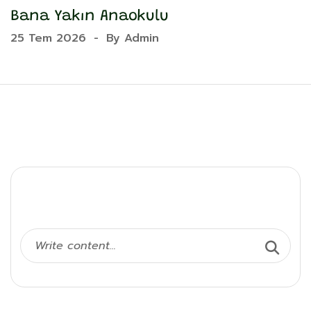
Bana Yakın Anaokulu
Y
25 Tem 2026
-
By
Admin
2
Ara