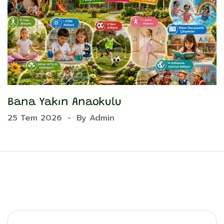
Bana Yakın Anaokulu
Y
25 Tem 2026
-
By
Admin
2