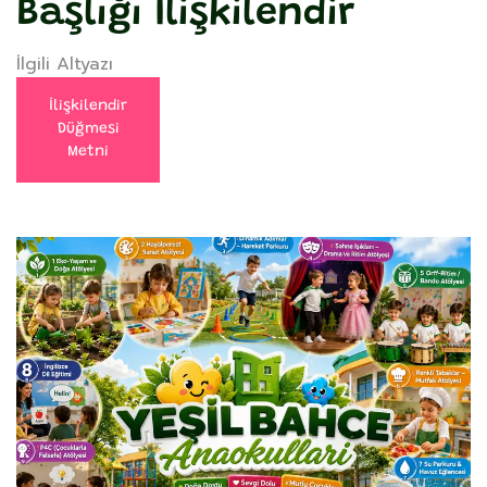
Başlığı İlişkilendir
İlgili Altyazı
İlişkilendir
Düğmesi
Metni