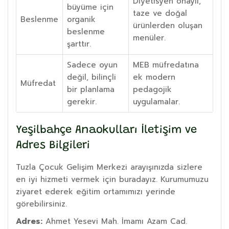
Diyetisyen onaylı,
büyüme için
taze ve doğal
Beslenme
organik
ürünlerden oluşan
beslenme
menüler.
şarttır.
Sadece oyun
MEB müfredatına
değil, bilinçli
ek modern
Müfredat
bir planlama
pedagojik
gerekir.
uygulamalar.
Yeşilbahçe Anaokulları İletişim ve
Adres Bilgileri
Tuzla Çocuk Gelişim Merkezi arayışınızda sizlere
en iyi hizmeti vermek için buradayız. Kurumumuzu
ziyaret ederek eğitim ortamımızı yerinde
görebilirsiniz.
Adres:
Ahmet Yesevi Mah. İmamı Azam Cad.