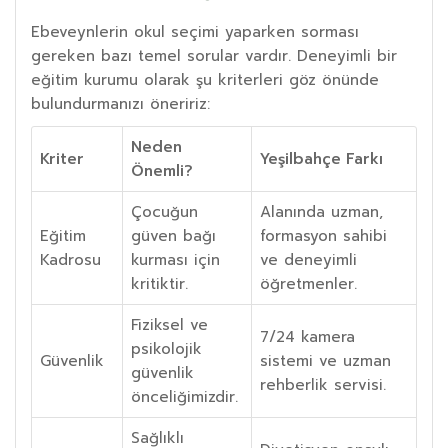
Ebeveynlerin okul seçimi yaparken sorması
gereken bazı temel sorular vardır. Deneyimli bir
eğitim kurumu olarak şu kriterleri göz önünde
bulundurmanızı öneririz:
Neden
Kriter
Yeşilbahçe Farkı
Önemli?
Çocuğun
Alanında uzman,
Eğitim
güven bağı
formasyon sahibi
Kadrosu
kurması için
ve deneyimli
kritiktir.
öğretmenler.
Fiziksel ve
7/24 kamera
psikolojik
Güvenlik
sistemi ve uzman
güvenlik
rehberlik servisi.
önceliğimizdir.
Sağlıklı