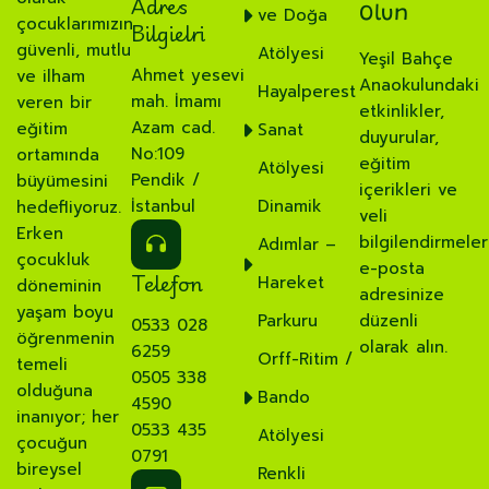
Adres
ve Doğa
Olun
çocuklarımızın
Bilgielri
güvenli, mutlu
Atölyesi
Yeşil Bahçe
Ahmet yesevi
ve ilham
Anaokulundaki
Hayalperest
mah. İmamı
veren bir
etkinlikler,
Azam cad.
eğitim
Sanat
duyurular,
No:109
ortamında
eğitim
Atölyesi
Pendik /
büyümesini
içerikleri ve
İstanbul
Dinamik
hedefliyoruz.
veli
Erken
bilgilendirmeler
Adımlar –
çocukluk
e-posta
Telefon
Hareket
döneminin
adresinize
yaşam boyu
Parkuru
düzenli
0533 028
öğrenmenin
olarak alın.
6259
Orff-Ritim /
temeli
0505 338
olduğuna
Bando
4590
inanıyor; her
0533 435
Atölyesi
çocuğun
0791
bireysel
Renkli