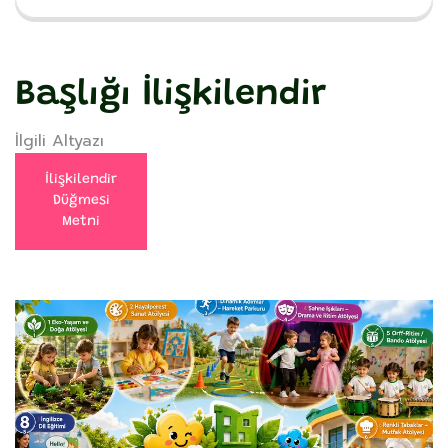
Başlığı İlişkilendir
İlgili Altyazı
İlişkilendir
Düğmesi
Metni