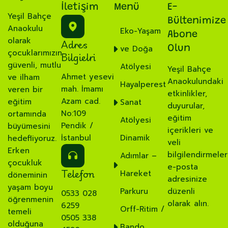
İletişim
Menü
E-
Yeşil Bahçe
Bültenimize
Anaokulu
Eko-Yaşam
Abone
olarak
Adres
ve Doğa
Olun
çocuklarımızın
Bilgielri
güvenli, mutlu
Atölyesi
Yeşil Bahçe
Ahmet yesevi
ve ilham
Anaokulundaki
Hayalperest
mah. İmamı
veren bir
etkinlikler,
Azam cad.
eğitim
Sanat
duyurular,
No:109
ortamında
eğitim
Atölyesi
Pendik /
büyümesini
içerikleri ve
İstanbul
Dinamik
hedefliyoruz.
veli
Erken
bilgilendirmeler
Adımlar –
çocukluk
e-posta
Telefon
Hareket
döneminin
adresinize
yaşam boyu
Parkuru
düzenli
0533 028
öğrenmenin
olarak alın.
6259
Orff-Ritim /
temeli
0505 338
olduğuna
Bando