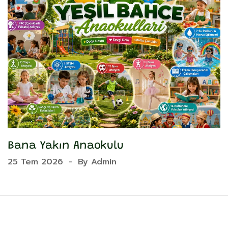
Bana Yakın Anaokulu
Y
25 Tem 2026
-
By
Admin
2