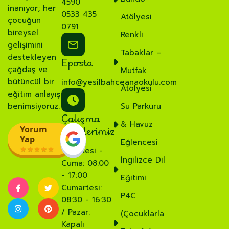
4590
inanıyor; her
0533 435
Atölyesi
çocuğun
0791
bireysel
Renkli
gelişimini
Tabaklar –
destekleyen
Eposta
çağdaş ve
Mutfak
bütüncül bir
info@yesilbahceanaokulu.com
Atölyesi
eğitim anlayışı
benimsiyoruz.
Su Parkuru
Çalışma
& Havuz
Saatlerimiz
Yorum
Yap
Eğlencesi
Pazartesi -
İngilizce Dil
Cuma: 08:00
- 17:00
Eğitimi
Cumartesi:
P4C
08:30 - 16:30
/ Pazar:
(Çocuklarla
Kapalı