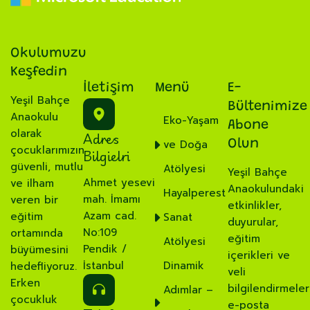
Okulumuzu
Keşfedin
İletişim
Menü
E-
Yeşil Bahçe
Bültenimize
Anaokulu
Eko-Yaşam
Abone
olarak
Adres
ve Doğa
Olun
çocuklarımızın
Bilgielri
güvenli, mutlu
Atölyesi
Yeşil Bahçe
Ahmet yesevi
ve ilham
Anaokulundaki
Hayalperest
mah. İmamı
veren bir
etkinlikler,
Azam cad.
eğitim
Sanat
duyurular,
No:109
ortamında
eğitim
Atölyesi
Pendik /
büyümesini
içerikleri ve
İstanbul
Dinamik
hedefliyoruz.
veli
Erken
bilgilendirmeler
Adımlar –
çocukluk
e-posta