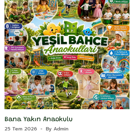
Bana Yakın Anaokulu
Y
25 Tem 2026
-
By
Admin
2