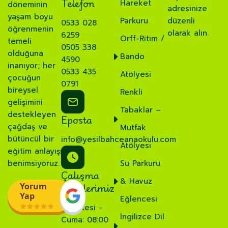
Telefon
Hareket
döneminin
adresinize
yaşam boyu
Parkuru
düzenli
0533 028
öğrenmenin
olarak alın.
6259
Orff-Ritim /
temeli
0505 338
olduğuna
Bando
4590
inanıyor; her
0533 435
Atölyesi
çocuğun
0791
bireysel
Renkli
gelişimini
Tabaklar –
destekleyen
Eposta
çağdaş ve
Mutfak
bütüncül bir
info@yesilbahceanaokulu.com
Atölyesi
eğitim anlayışı
benimsiyoruz.
Su Parkuru
Çalışma
& Havuz
Saatlerimiz
Yorum
Yap
Eğlencesi
Pazartesi -
İngilizce Dil
Cuma: 08:00