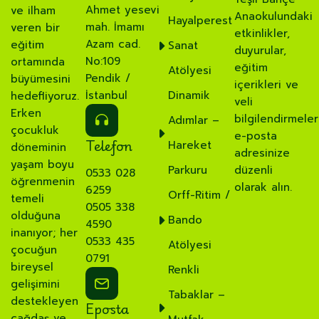
Ahmet yesevi
ve ilham
Anaokulundaki
Hayalperest
mah. İmamı
veren bir
etkinlikler,
Azam cad.
eğitim
Sanat
duyurular,
No:109
ortamında
eğitim
Atölyesi
Pendik /
büyümesini
içerikleri ve
İstanbul
Dinamik
hedefliyoruz.
veli
Erken
bilgilendirmeler
Adımlar –
çocukluk
e-posta
Telefon
Hareket
döneminin
adresinize
yaşam boyu
Parkuru
düzenli
0533 028
öğrenmenin
olarak alın.
6259
Orff-Ritim /
temeli
0505 338
olduğuna
Bando
4590
inanıyor; her
0533 435
Atölyesi
çocuğun
0791
bireysel
Renkli
gelişimini
Tabaklar –
destekleyen
Eposta
çağdaş ve