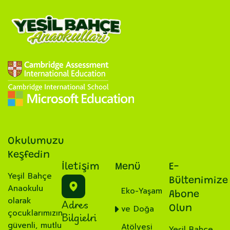
Okulumuzu
Keşfedin
İletişim
Menü
E-
Yeşil Bahçe
Bültenimize
Anaokulu
Eko-Yaşam
Abone
olarak
Adres
ve Doğa
Olun
çocuklarımızın
Bilgielri
güvenli, mutlu
Atölyesi
Yeşil Bahçe