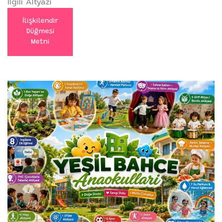
İlgili Altyazı
İlişkilendir
Düğmesi
Metni