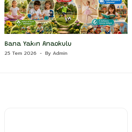
Bana Yakın Anaokulu
Y
25 Tem 2026
-
By
Admin
2
Ara