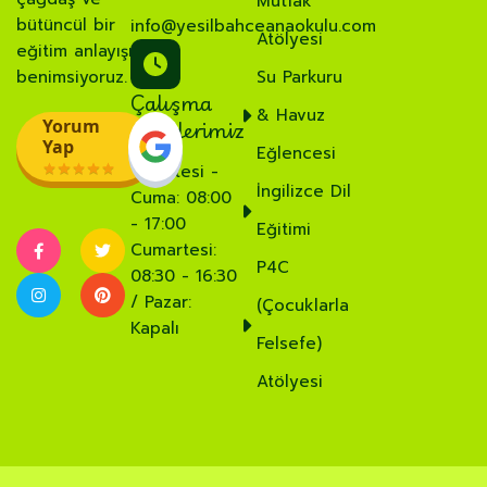
Mutfak
bütüncül bir
info@yesilbahceanaokulu.com
Atölyesi
eğitim anlayışı
benimsiyoruz.
Su Parkuru
Çalışma
& Havuz
Saatlerimiz
Yorum
Yap
Eğlencesi
Pazartesi -
İngilizce Dil
Cuma: 08:00
- 17:00
Eğitimi
Cumartesi:
P4C
08:30 - 16:30
/ Pazar:
(Çocuklarla
Kapalı
Felsefe)
Atölyesi