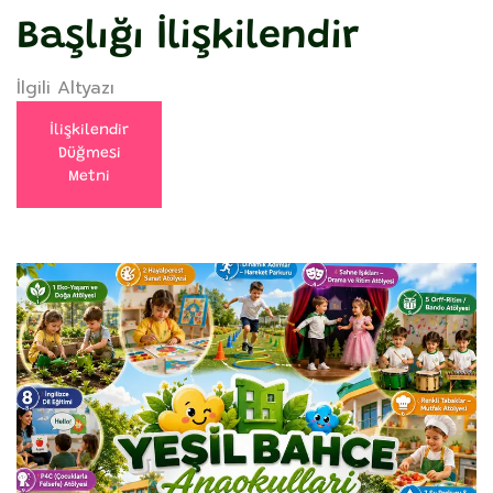
Başlığı İlişkilendir
İlgili Altyazı
İlişkilendir
Düğmesi
Metni