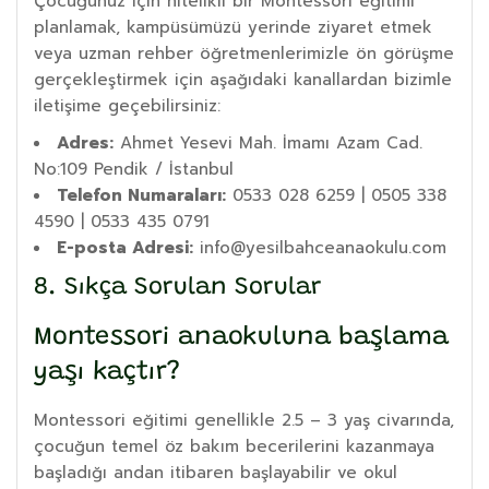
Çocuğunuz için nitelikli bir Montessori eğitimi
planlamak, kampüsümüzü yerinde ziyaret etmek
veya uzman rehber öğretmenlerimizle ön görüşme
gerçekleştirmek için aşağıdaki kanallardan bizimle
iletişime geçebilirsiniz:
Adres:
Ahmet Yesevi Mah. İmamı Azam Cad.
No:109 Pendik / İstanbul
Telefon Numaraları:
0533 028 6259 | 0505 338
4590 | 0533 435 0791
E-posta Adresi:
info@yesilbahceanaokulu.com
8. Sıkça Sorulan Sorular
Montessori anaokuluna başlama
yaşı kaçtır?
Montessori eğitimi genellikle 2.5 – 3 yaş civarında,
çocuğun temel öz bakım becerilerini kazanmaya
başladığı andan itibaren başlayabilir ve okul