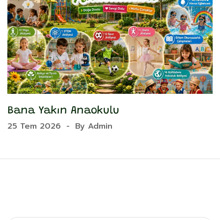
Bana Yakın Anaokulu
Y
25 Tem 2026
-
By
Admin
2