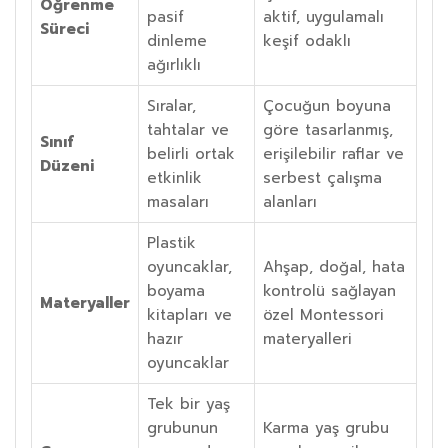
Öğrenme
pasif
aktif, uygulamalı
Süreci
dinleme
keşif odaklı
ağırlıklı
Sıralar,
Çocuğun boyuna
tahtalar ve
göre tasarlanmış,
Sınıf
belirli ortak
erişilebilir raflar ve
Düzeni
etkinlik
serbest çalışma
masaları
alanları
Plastik
oyuncaklar,
Ahşap, doğal, hata
boyama
kontrolü sağlayan
Materyaller
kitapları ve
özel Montessori
hazır
materyalleri
oyuncaklar
Tek bir yaş
grubunun
Karma yaş grubu