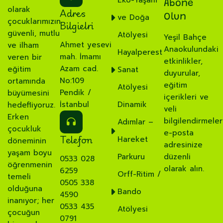
Eko-Yaşam
Abone
olarak
Adres
ve Doğa
Olun
çocuklarımızın
Bilgielri
güvenli, mutlu
Atölyesi
Yeşil Bahçe
Ahmet yesevi
ve ilham
Anaokulundaki
Hayalperest
mah. İmamı
veren bir
etkinlikler,
Azam cad.
eğitim
Sanat
duyurular,
No:109
ortamında
eğitim
Atölyesi
Pendik /
büyümesini
içerikleri ve
İstanbul
Dinamik
hedefliyoruz.
veli
Erken
bilgilendirmeler
Adımlar –
çocukluk
e-posta
Telefon
Hareket
döneminin
adresinize
yaşam boyu
Parkuru
düzenli
0533 028
öğrenmenin
olarak alın.
6259
Orff-Ritim /
temeli
0505 338
olduğuna
Bando
4590
inanıyor; her
0533 435
Atölyesi
çocuğun
0791