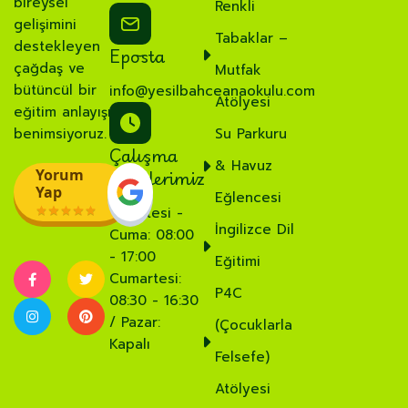
bireysel
Renkli
gelişimini
Tabaklar –
destekleyen
Eposta
çağdaş ve
Mutfak
bütüncül bir
info@yesilbahceanaokulu.com
Atölyesi
eğitim anlayışı
benimsiyoruz.
Su Parkuru
Çalışma
& Havuz
Saatlerimiz
Yorum
Yap
Eğlencesi
Pazartesi -
İngilizce Dil
Cuma: 08:00
- 17:00
Eğitimi
Cumartesi:
P4C
08:30 - 16:30
/ Pazar:
(Çocuklarla
Kapalı
Felsefe)
Atölyesi