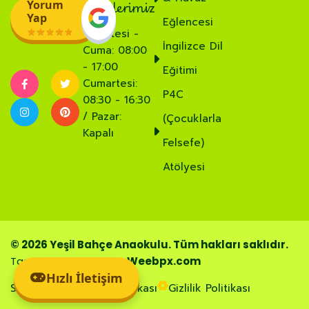
Saatlerimiz
Yorum
Yap
Eğlencesi
Pazartesi -
İngilizce Dil
Cuma: 08:00
- 17:00
Eğitimi
Cumartesi:
P4C
08:30 - 16:30
/ Pazar:
(Çocuklarla
Kapalı
Felsefe)
Atölyesi
© 2026 Yeşil Bahçe Anaokulu. Tüm hakları saklıdır.
Tasarım ve Geliştirme:
Weebpx.com
Hızlı İletişim
Sık Sorular
Çerez Politikası
Gizlilik Politikası