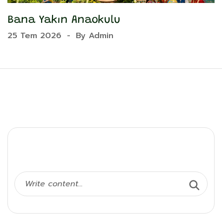
Bana Yakın Anaokulu
Y
25 Tem 2026
-
By
Admin
2
Ara