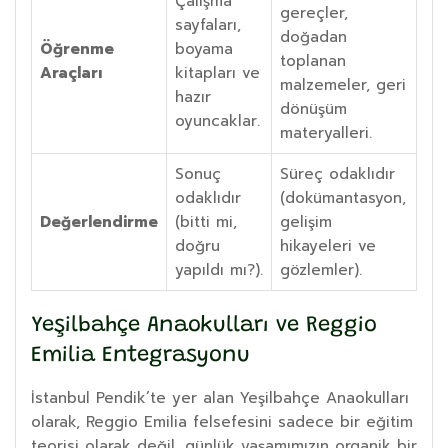
Çalışma
gereçler,
sayfaları,
doğadan
Öğrenme
boyama
toplanan
Araçları
kitapları ve
malzemeler, geri
hazır
dönüşüm
oyuncaklar.
materyalleri.
Sonuç
Süreç odaklıdır
odaklıdır
(dokümantasyon,
Değerlendirme
(bitti mi,
gelişim
doğru
hikayeleri ve
yapıldı mı?).
gözlemler).
Yeşilbahçe Anaokulları ve Reggio
Emilia Entegrasyonu
İstanbul Pendik’te yer alan Yeşilbahçe Anaokulları
olarak, Reggio Emilia felsefesini sadece bir eğitim
teorisi olarak değil, günlük yaşamımızın organik bir