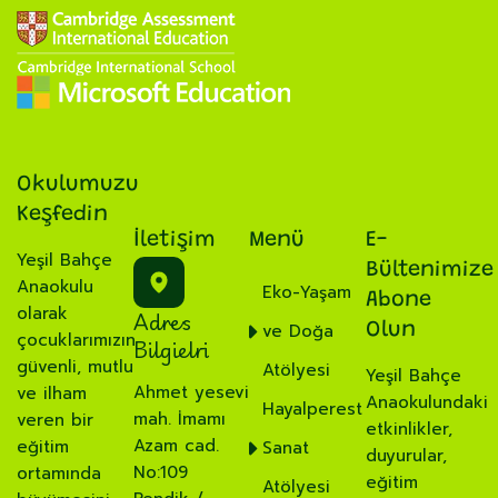
Okulumuzu
Keşfedin
İletişim
Menü
E-
Yeşil Bahçe
Bültenimize
Anaokulu
Eko-Yaşam
Abone
olarak
Adres
ve Doğa
Olun
çocuklarımızın
Bilgielri
güvenli, mutlu
Atölyesi
Yeşil Bahçe
Ahmet yesevi
ve ilham
Anaokulundaki
Hayalperest
mah. İmamı
veren bir
etkinlikler,
Azam cad.
eğitim
Sanat
duyurular,
No:109
ortamında
eğitim
Atölyesi