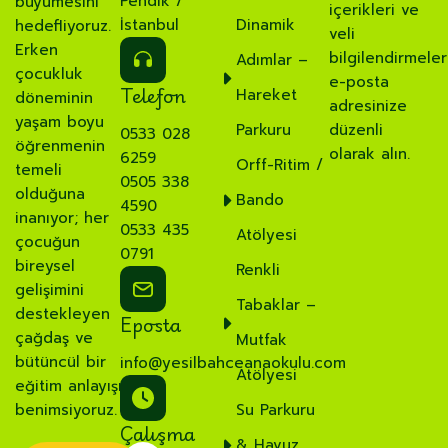
Pendik /
büyümesini
içerikleri ve
İstanbul
Dinamik
hedefliyoruz.
veli
Erken
bilgilendirmeler
Adımlar –
çocukluk
e-posta
Telefon
Hareket
döneminin
adresinize
yaşam boyu
Parkuru
düzenli
0533 028
öğrenmenin
olarak alın.
6259
Orff-Ritim /
temeli
0505 338
olduğuna
Bando
4590
inanıyor; her
0533 435
Atölyesi
çocuğun
0791
bireysel
Renkli
gelişimini
Tabaklar –
destekleyen
Eposta
çağdaş ve
Mutfak
bütüncül bir
info@yesilbahceanaokulu.com
Atölyesi
eğitim anlayışı
benimsiyoruz.
Su Parkuru
Çalışma
& Havuz