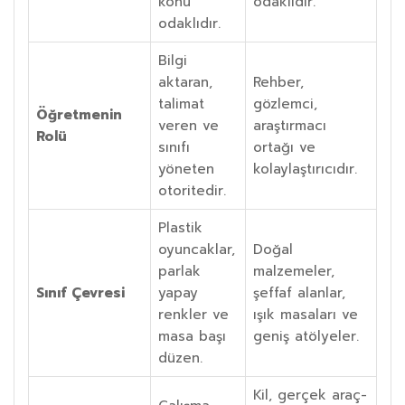
konu
odaklıdır.
odaklıdır.
Bilgi
aktaran,
Rehber,
talimat
gözlemci,
Öğretmenin
veren ve
araştırmacı
Rolü
sınıfı
ortağı ve
yöneten
kolaylaştırıcıdır.
otoritedir.
Plastik
oyuncaklar,
Doğal
parlak
malzemeler,
Sınıf Çevresi
yapay
şeffaf alanlar,
renkler ve
ışık masaları ve
masa başı
geniş atölyeler.
düzen.
Kil, gerçek araç-